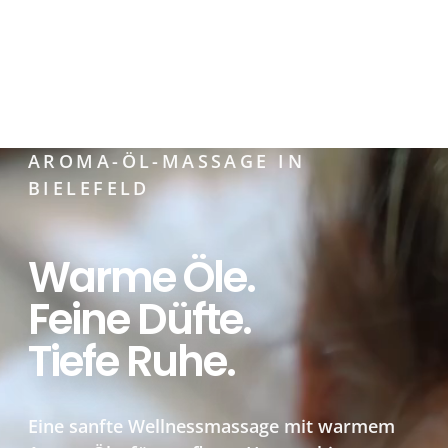
AROMA-ÖL-MASSAGE IN
BIELEFELD
Warme Öle.
Feine Düfte.
Tiefe Ruhe.
Eine sanfte Wellnessmassage mit warmem