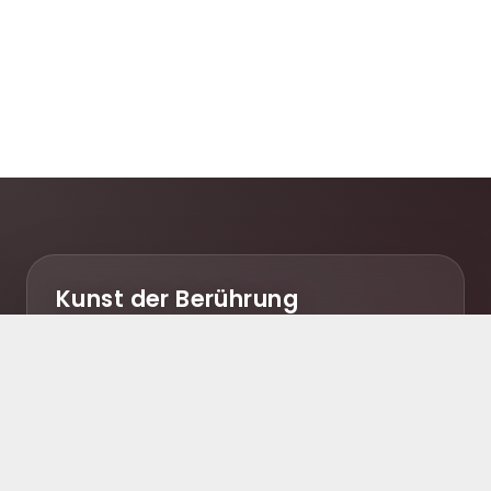
Kunst der Berührung
Beauty & Wellness Spa
Bielefelder Altstadt
Obernstrasse 24
33602 Bielefeld
T: 0521 1 64 65 70