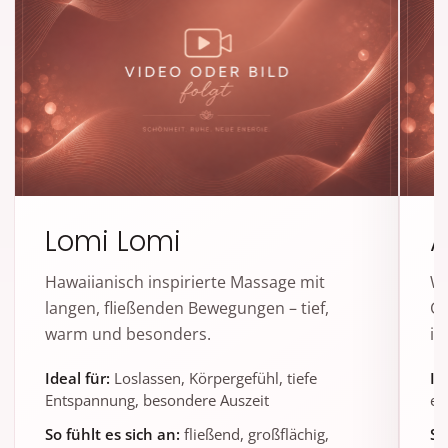
Lomi Lomi
A
Hawaiianisch inspirierte Massage mit
Wa
langen, fließenden Bewegungen – tief,
Ge
warm und besonders.
in
Ideal für:
Loslassen, Körpergefühl, tiefe
Id
Entspannung, besondere Auszeit
em
So fühlt es sich an:
fließend, großflächig,
So