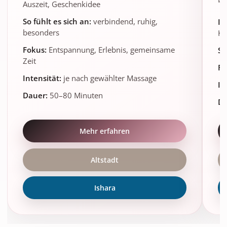
Auszeit, Geschenkidee
So fühlt es sich an:
verbindend, ruhig,
Id
besonders
Ko
Fokus:
Entspannung, Erlebnis, gemeinsame
So
Zeit
Fo
Intensität:
je nach gewählter Massage
In
Dauer:
50–80 Minuten
Da
Mehr erfahren
Altstadt
Ishara