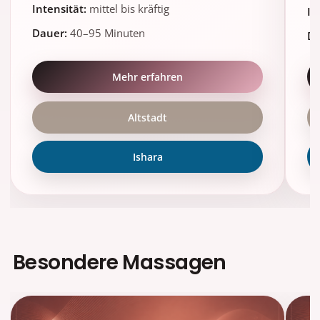
Intensität:
mittel bis kräftig
In
Dauer:
40–95 Minuten
Da
Mehr erfahren
Altstadt
Ishara
Besondere Massagen