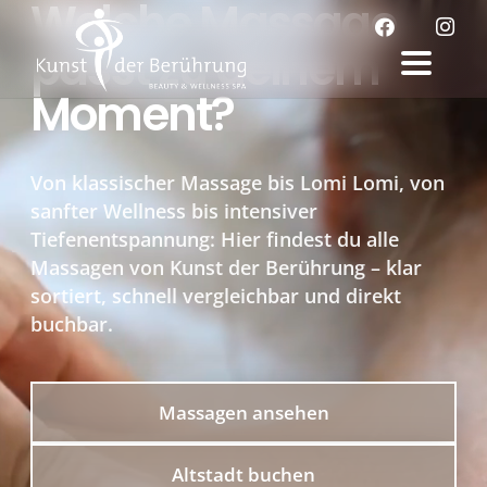
Welche Massage
passt zu deinem
Moment?
Von klassischer Massage bis Lomi Lomi, von
sanfter Wellness bis intensiver
Tiefenentspannung: Hier findest du alle
Massagen von Kunst der Berührung – klar
sortiert, schnell vergleichbar und direkt
buchbar.
Massagen ansehen
Altstadt buchen