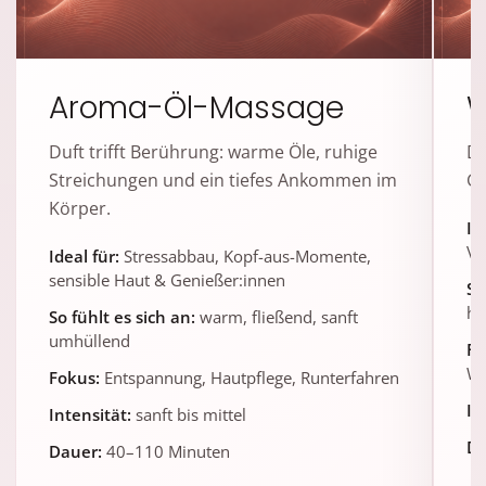
Aroma-Öl-Massage
W
Duft trifft Berührung: warme Öle, ruhige
De
Streichungen und ein tiefes Ankommen im
Ga
Körper.
Id
Vi
Ideal für:
Stressabbau, Kopf-aus-Momente,
sensible Haut & Genießer:innen
So
ha
So fühlt es sich an:
warm, fließend, sanft
umhüllend
Fo
Wo
Fokus:
Entspannung, Hautpflege, Runterfahren
In
Intensität:
sanft bis mittel
Da
Dauer:
40–110 Minuten