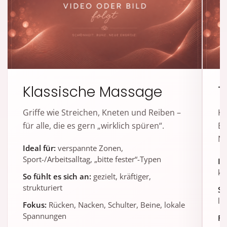
Klassische Massage
T
Griffe wie Streichen, Kneten und Reiben –
Ku
für alle, die es gern „wirklich spüren“.
En
Na
Ideal für:
verspannte Zonen,
Sport-/Arbeitsalltag, „bitte fester“-Typen
Id
kl
So fühlt es sich an:
gezielt, kräftiger,
strukturiert
So
lö
Fokus:
Rücken, Nacken, Schulter, Beine, lokale
Spannungen
Fo