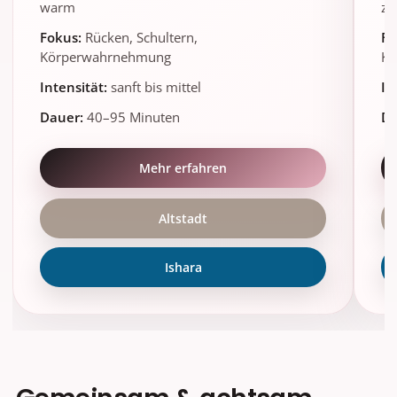
warm
ze
Fokus:
Rücken, Schultern,
Fo
Körperwahrnehmung
Kö
Intensität:
sanft bis mittel
In
Dauer:
40–95 Minuten
Da
Mehr erfahren
Altstadt
Ishara