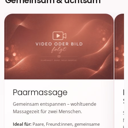
Gemeinsam & achtsam
Paarmassage
M
S
Gemeinsam entspannen – wohltuende
Massagezeit für zwei Menschen.
Sa
Mü
Ideal für:
Paare, Freund:innen, gemeinsame
b