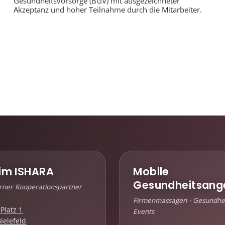
Gesundheitsvorsorge (BGV) mit ausgezeichneter
Akzeptanz und hoher Teilnahme durch die Mitarbeiter.
im ISHARA
Mobile
Gesundheitsang
erner Kooperationspartner
Firmenmassagen · Gesundhei
Platz 1
Events
ielefeld