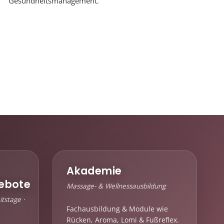
Gesundheitsmanagement.
Akademie
ebote
Massage- & Wellnessausbildung
tstage ·
Fachausbildung & Module wie
Rücken, Aroma, Lomi & Fußreflex.