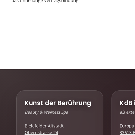
das ohne lange Vertragsbindung.
Kunst der Berührung
KdB 
Beauty & Wellness Spa
als ext
Bielefelder Altstadt
Europa 
Obernstrasse 24
33613 B