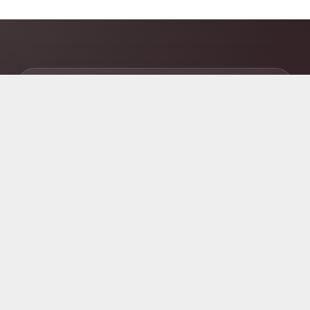
Kunst der Berührung
Beauty & Wellness Spa
Bielefelder Altstadt
Obernstrasse 24
33602 Bielefeld
T: 0521 1 64 65 70
info@bielefeld-entspannt.de
Dein Ort für Entspannung, Achtsamkeit & echte
Berührung.