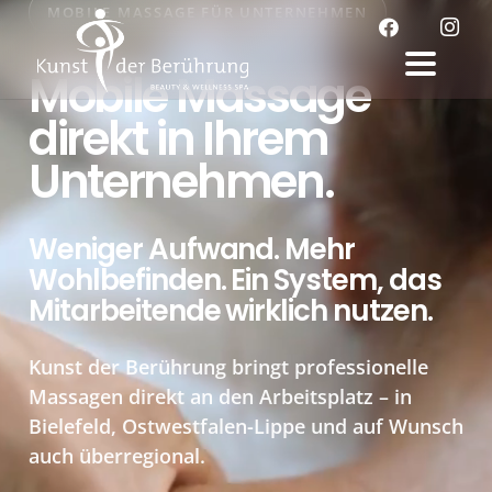
MOBILE MASSAGE FÜR UNTERNEHMEN
Mobile Massage
direkt in Ihrem
Unternehmen.
Weniger Aufwand. Mehr
Wohlbefinden. Ein System, das
Mitarbeitende wirklich nutzen.
Kunst der Berührung bringt professionelle
Massagen direkt an den Arbeitsplatz – in
Bielefeld, Ostwestfalen-Lippe und auf Wunsch
auch überregional.