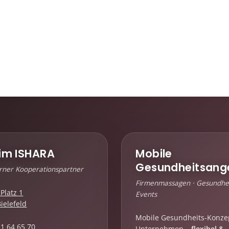
im ISHARA
Mobile
Gesundheitsang
erner Kooperationspartner
Firmenmassagen · Gesundhei
Platz 1
Events
ielefeld
Mobile Gesundheits-Konze
 1 64 65 70
Unternehmen –
flexibel &