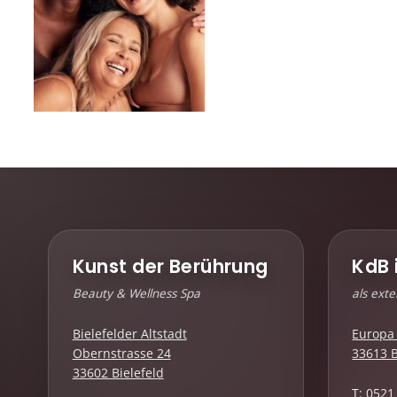
Kunst der Berührung
KdB 
Beauty & Wellness Spa
als ext
Bielefelder Altstadt
Europa 
Obernstrasse 24
33613 B
33602 Bielefeld
T: 0521