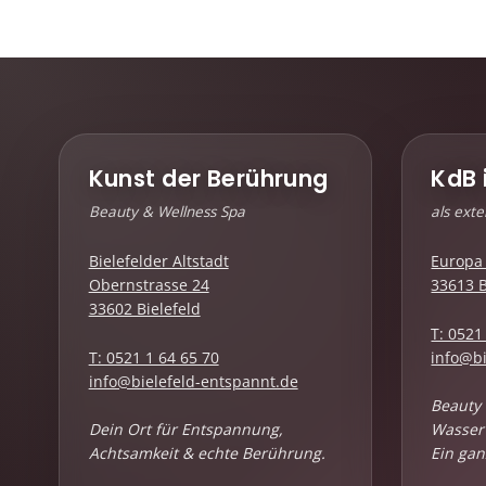
Kunst der Berührung
KdB 
Beauty & Wellness Spa
als ext
Bielefelder Altstadt
Europa 
Obernstrasse 24
33613 B
33602 Bielefeld
T: 0521
T: 0521 1 64 65 70
info@bi
info@bielefeld-entspannt.de
Beauty 
Dein Ort für Entspannung,
Wasser
Achtsamkeit & echte Berührung.
Ein gan