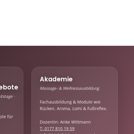
Akademie
ebote
Massage- & Wellnessausbildung
tstage ·
Fachausbildung & Module wie
Rücken, Aroma, Lomi & Fußreflex.
pte für
Dozentin: Anke Wittmann
T: 0177 810 19 59