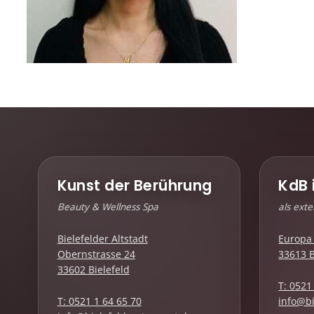
Kunst der Berührung
KdB 
Beauty & Wellness Spa
als ext
Bielefelder Altstadt
Europa 
Obernstrasse 24
33613 B
33602 Bielefeld
T: 0521
T: 0521 1 64 65 70
info@bi